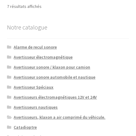
Trié
7 résultats affichés
par
prix
Notre catalogue
décroissant
Alarme de recul sonore
Avertisseur électromagnétique
Avertisseur sonore / klaxon pour camion
Avertisseur sonore automobile et nautique
Avertisseur Spéciaux
Avertisseurs électromagnétiques 12V et 24V
Avertisseurs nautiques
Avertisseurs, klaxon a air comprimé du véhicule.
Catadioptre