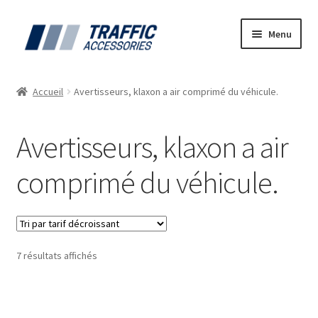
Aller
Aller
Menu
à
au
la
contenu
Accueil
navigation
Accueil
Avertisseurs, klaxon a air comprimé du véhicule.
Blog
Avertisseurs, klaxon a air
Contactez Nous
comprimé du véhicule.
Mon compte
Notre Catalogue
Trié
7 résultats affichés
Offre d’emplois – Vous êtes étudiant(e), dynamique &
par
ponctuel ?
prix
décroissant
Panier