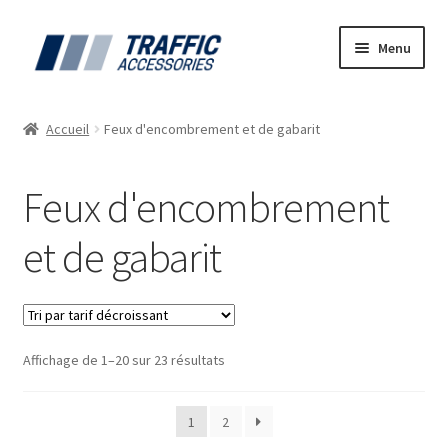
Aller
Aller
Menu
à
au
la
contenu
Accueil
navigation
Accueil
Feux d'encombrement et de gabarit
Blog
Feux d'encombrement
Contactez Nous
et de gabarit
Mon compte
Notre Catalogue
Trié
Affichage de 1–20 sur 23 résultats
Offre d’emplois – Vous êtes étudiant(e), dynamique &
par
ponctuel ?
prix
1
2
décroissant
Panier