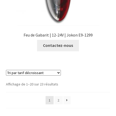
Feu de Gabarit | 12-24V | Jokon E9-1299
Contactez-nous
Trié
Affichage de 1–20 sur 23 résultats
par
prix
1
2
décroissant