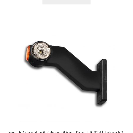
Feu LED de gabarit / de position | Droit | 9-32V | Jokon E2-