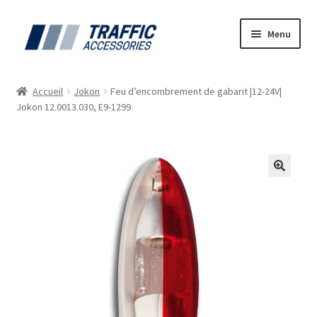
Aller
Aller
Menu
à
au
la
contenu
Accueil
navigation
Accueil
Jokon
Feu d’encombrement de gabarit |12-24V|
Jokon 12.0013.030, E9-1299
Blog
Contactez Nous
Mon compte
Notre Catalogue
Offre d’emplois – Vous êtes étudiant(e), dynamique &
ponctuel ?
Panier