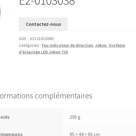
Contactez-nous
UGS :
JO131022000
Catégories :
Feu indicateur de direction
,
Jokon
,
Système
d'éclairage LED Jokon 720
formations complémentaires
Poids
200 g
Dimensions
95 × 44 × 95 cm