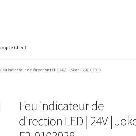
ompte Client
tre Catalogue
Feu indicateur de direction LED | 24V | Jokon E2-0103038
amique & ponctuel ?
Panier
Validation de la commande
Feu indicateur de
direction LED | 24V | Jok
E2-0103038