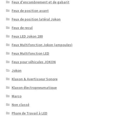
Feux d'encombrement et de gabarit
Feux de position avant
Feux de position latéral Jokon
Feux de recul
Feux LED Jokon 280
Feux Multifonction Jokon (ampoules)
Feux Multifonction LED
Feux pour véhicules JOKON
Jokon
Klaxon & Avertisseur Sonore
Klaxon électropneumatique
Marco
Non classé
Phare de Travail à LED